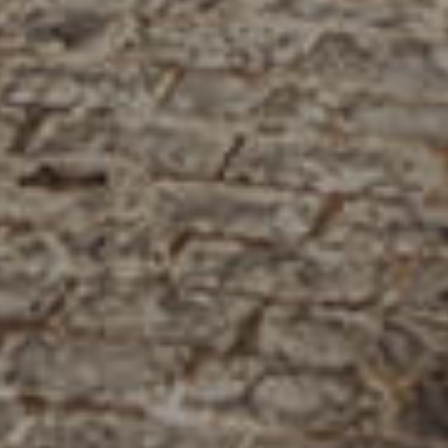
فرعنا
صالات الطعام الخاصة
وظائف
INFO@SOBHYKABER.SA
+966 9200 13266
مطعم صبحي كابر
|
ENGLISH
اللغة العربية
© حقوق النشر 2021 صبحي كابر. مدعوم من
WAK INTERNATIONAL