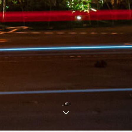
INFO@SOBHYKABER.SA
+966 9200 13266
مطعم صبحي كابر
|
ENGLISH
اللغة العربية
© حقوق النشر 2021 صبحي كابر. مدعوم من
WAK INTERNATIONAL
انتقل