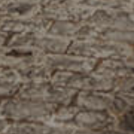
فرعنا
صالات الطعام الخاصة
وظائف
INFO@SOBHYKABER.SA
+966 9200 13266
مطعم صبحي كابر
|
ENGLISH
اللغة العربية
© حقوق النشر 2021 صبحي كابر. مدعوم من
WAK INTERNATIONAL