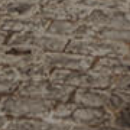
فرعنا
صالات الطعام الخاصة
وظائف
INFO@SOBHYKABER.SA
+966 9200 13266
مطعم صبحي كابر
|
ENGLISH
اللغة العربية
© حقوق النشر 2021 صبحي كابر. مدعوم من
WAK INTERNATIONAL