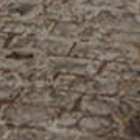
فرعنا
صالات الطعام الخاصة
وظائف
INFO@SOBHYKABER.SA
+966 9200 13266
مطعم صبحي كابر
|
ENGLISH
اللغة العربية
© حقوق النشر 2021 صبحي كابر. مدعوم من
WAK INTERNATIONAL