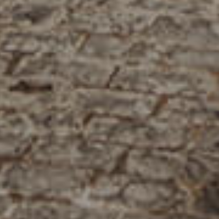
فرعنا
صالات الطعام الخاصة
وظائف
INFO@SOBHYKABER.SA
+966 9200 13266
مطعم صبحي كابر
|
ENGLISH
اللغة العربية
© حقوق النشر 2021 صبحي كابر. مدعوم من
WAK INTERNATIONAL