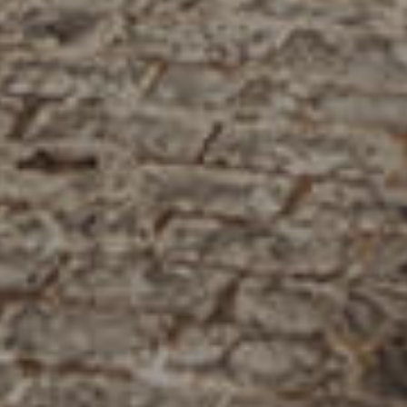
فرعنا
صالات الطعام الخاصة
وظائف
INFO@SOBHYKABER.SA
+966 9200 13266
مطعم صبحي كابر
|
ENGLISH
اللغة العربية
© حقوق النشر 2021 صبحي كابر. مدعوم من
WAK INTERNATIONAL