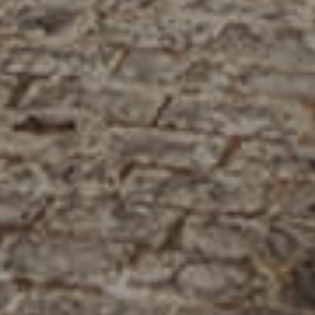
فرعنا
صالات الطعام الخاصة
وظائف
INFO@SOBHYKABER.SA
+966 9200 13266
مطعم صبحي كابر
|
ENGLISH
اللغة العربية
© حقوق النشر 2021 صبحي كابر. مدعوم من
WAK INTERNATIONAL