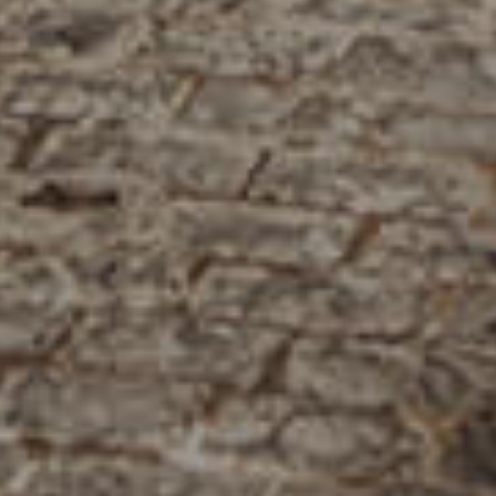
فرعنا
صالات الطعام الخاصة
وظائف
INFO@SOBHYKABER.SA
+966 9200 13266
مطعم صبحي كابر
|
ENGLISH
اللغة العربية
© حقوق النشر 2021 صبحي كابر. مدعوم من
WAK INTERNATIONAL