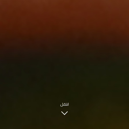
INFO@SOBHYKABER.SA
+966 9200 13266
مطعم صبحي كابر
|
ENGLISH
اللغة العربية
© حقوق النشر 2021 صبحي كابر. مدعوم من
WAK INTERNATIONAL
انتقل