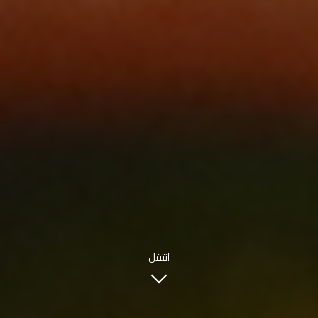
INFO@SOBHYKABER.SA
+966 9200 13266
مطعم صبحي كابر
|
ENGLISH
اللغة العربية
© حقوق النشر 2021 صبحي كابر. مدعوم من
WAK INTERNATIONAL
انتقل