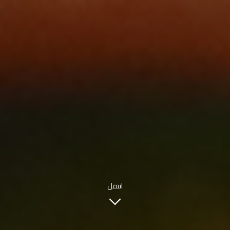
INFO@SOBHYKABER.SA
+966 9200 13266
مطعم صبحي كابر
|
ENGLISH
اللغة العربية
© حقوق النشر 2021 صبحي كابر. مدعوم من
WAK INTERNATIONAL
انتقل