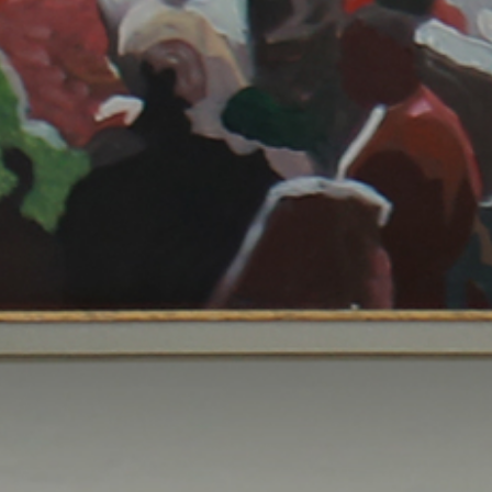
INFO@SOBHYKABER.SA
+966 9200 13266
مطعم صبحي كابر