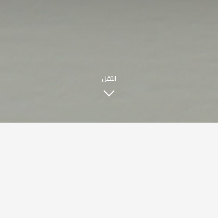
|
ENGLISH
اللغة العربية
© حقوق النشر 2021 صبحي كابر. مدعوم من
WAK INTERNATIONAL
انتقل
قصتنا