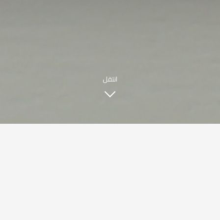
|
ENGLISH
اللغة العربية
© حقوق النشر 2021 صبحي كابر. مدعوم من
WAK INTERNATIONAL
انتقل
قصتنا