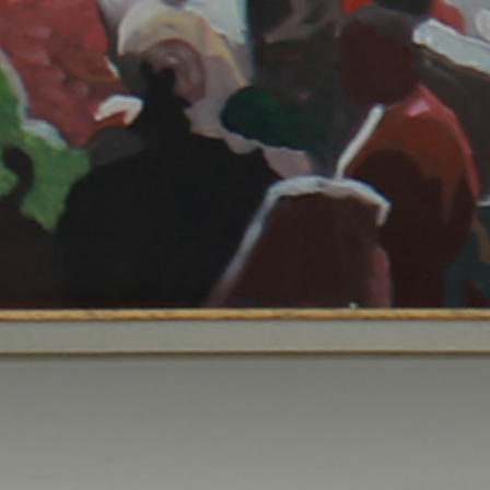
INFO@SOBHYKABER.SA
+966 9200 13266
مطعم صبحي كابر