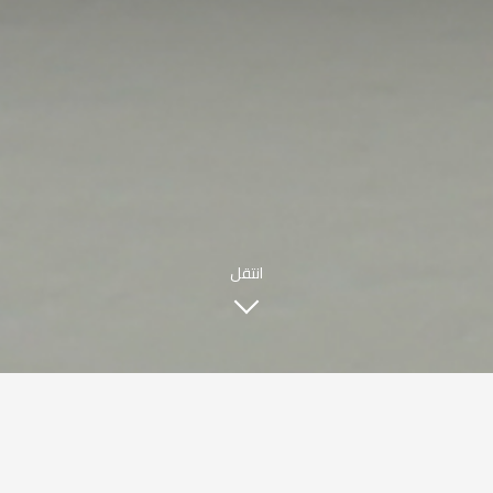
مطعم صبحي كابر
|
ENGLISH
اللغة العربية
© حقوق النشر 2021 صبحي كابر. مدعوم من
WAK INTERNATIONAL
انتقل
قصتنا