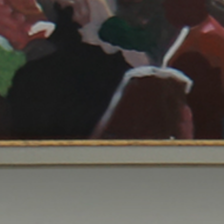
الصفحة الرئيسية
قصتنا
قائمة الطعام
فرعنا
صالات الطعام الخاصة
وظائف
INFO@SOBHYKABER.SA
+966 9200 13266