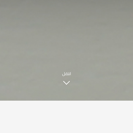
مطعم صبحي كابر
|
ENGLISH
اللغة العربية
© حقوق النشر 2021 صبحي كابر. مدعوم من
WAK INTERNATIONAL
انتقل
قصتنا