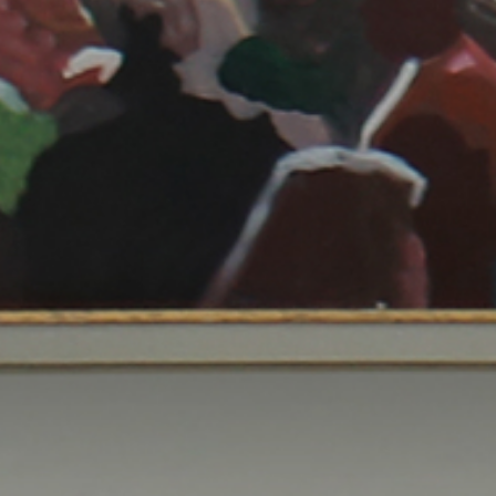
الصفحة الرئيسية
قصتنا
قائمة الطعام
فرعنا
صالات الطعام الخاصة
وظائف
INFO@SOBHYKABER.SA
+966 9200 13266