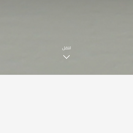
|
ENGLISH
اللغة العربية
© حقوق النشر 2021 صبحي كابر. مدعوم من
WAK INTERNATIONAL
انتقل
قصتنا