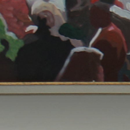
INFO@SOBHYKABER.SA
+966 9200 13266
مطعم صبحي كابر