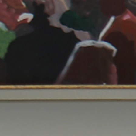
الصفحة الرئيسية
قصتنا
قائمة الطعام
فرعنا
صالات الطعام الخاصة
وظائف
INFO@SOBHYKABER.SA
+966 9200 13266