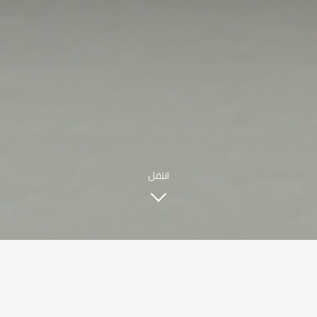
مطعم صبحي كابر
|
ENGLISH
اللغة العربية
© حقوق النشر 2021 صبحي كابر. مدعوم من
WAK INTERNATIONAL
انتقل
قصتنا