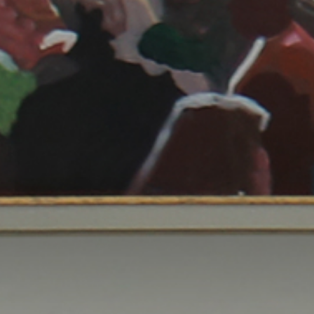
الصفحة الرئيسية
قصتنا
قائمة الطعام
فرعنا
صالات الطعام الخاصة
وظائف
INFO@SOBHYKABER.SA
+966 9200 13266