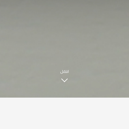
مطعم صبحي كابر
|
ENGLISH
اللغة العربية
© حقوق النشر 2021 صبحي كابر. مدعوم من
WAK INTERNATIONAL
انتقل
قصتنا