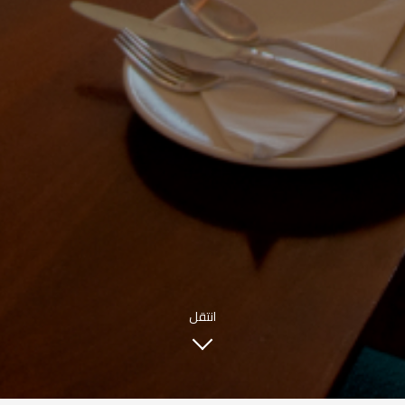
INFO@SOBHYKABER.SA
+966 9200 13266
مطعم صبحي كابر
|
ENGLISH
اللغة العربية
© حقوق النشر 2021 صبحي كابر. مدعوم من
WAK INTERNATIONAL
انتقل