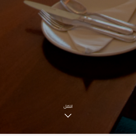
INFO@SOBHYKABER.SA
+966 9200 13266
مطعم صبحي كابر
|
ENGLISH
اللغة العربية
© حقوق النشر 2021 صبحي كابر. مدعوم من
WAK INTERNATIONAL
انتقل