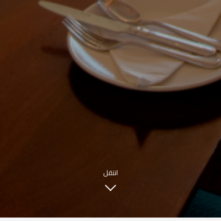
INFO@SOBHYKABER.SA
+966 9200 13266
مطعم صبحي كابر
|
ENGLISH
اللغة العربية
© حقوق النشر 2021 صبحي كابر. مدعوم من
WAK INTERNATIONAL
انتقل