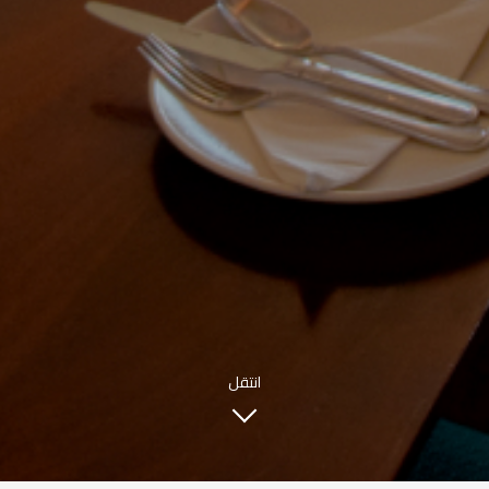
INFO@SOBHYKABER.SA
+966 9200 13266
مطعم صبحي كابر
|
ENGLISH
اللغة العربية
© حقوق النشر 2021 صبحي كابر. مدعوم من
WAK INTERNATIONAL
انتقل