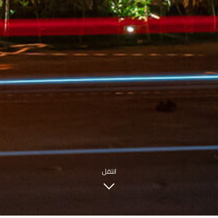
INFO@SOBHYKABER.SA
+966 9200 13266
مطعم صبحي كابر
|
ENGLISH
اللغة العربية
© حقوق النشر 2021 صبحي كابر. مدعوم من
WAK INTERNATIONAL
انتقل