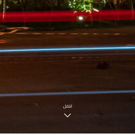
INFO@SOBHYKABER.SA
+966 9200 13266
مطعم صبحي كابر
|
ENGLISH
اللغة العربية
© حقوق النشر 2021 صبحي كابر. مدعوم من
WAK INTERNATIONAL
انتقل