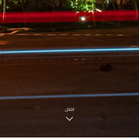
INFO@SOBHYKABER.SA
+966 9200 13266
مطعم صبحي كابر
|
ENGLISH
اللغة العربية
© حقوق النشر 2021 صبحي كابر. مدعوم من
WAK INTERNATIONAL
انتقل