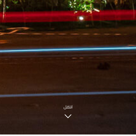
INFO@SOBHYKABER.SA
+966 9200 13266
مطعم صبحي كابر
|
ENGLISH
اللغة العربية
© حقوق النشر 2021 صبحي كابر. مدعوم من
WAK INTERNATIONAL
انتقل