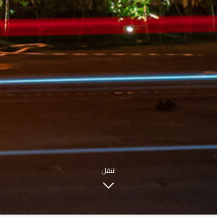
INFO@SOBHYKABER.SA
+966 9200 13266
مطعم صبحي كابر
|
ENGLISH
اللغة العربية
© حقوق النشر 2021 صبحي كابر. مدعوم من
WAK INTERNATIONAL
انتقل