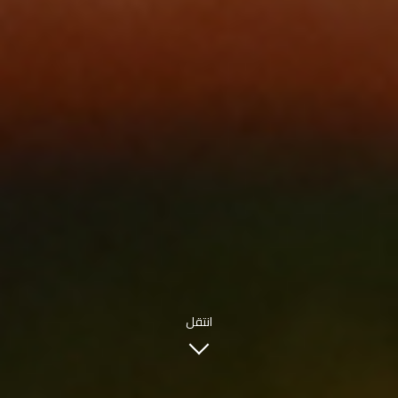
INFO@SOBHYKABER.SA
+966 9200 13266
مطعم صبحي كابر
|
ENGLISH
اللغة العربية
© حقوق النشر 2021 صبحي كابر. مدعوم من
WAK INTERNATIONAL
انتقل