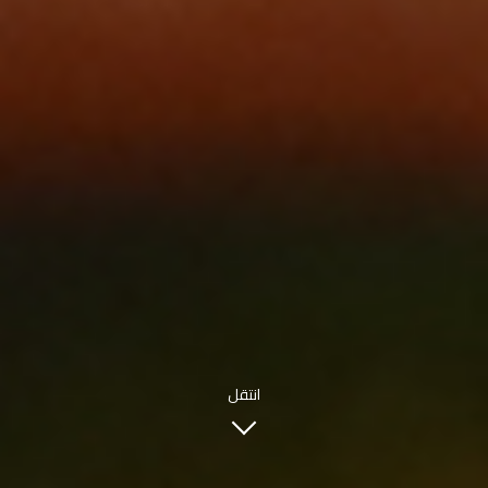
INFO@SOBHYKABER.SA
+966 9200 13266
مطعم صبحي كابر
|
ENGLISH
اللغة العربية
© حقوق النشر 2021 صبحي كابر. مدعوم من
WAK INTERNATIONAL
انتقل